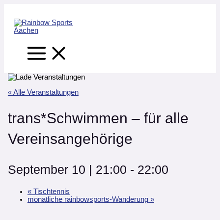
Main
Zum
Main
Main
Menu
Inhalt
Menu
Menu
springen
« Alle Veranstaltungen
trans*Schwimmen – für alle
Vereinsangehörige
September 10 | 21:00
-
22:00
«
Tischtennis
monatliche rainbowsports-Wanderung
»