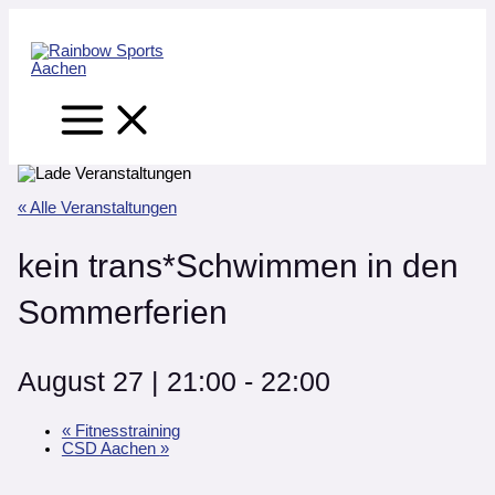
Main
Zum
Main
Main
Menu
Inhalt
Menu
Menu
springen
« Alle Veranstaltungen
kein trans*Schwimmen in den
Sommerferien
August 27 | 21:00
-
22:00
«
Fitnesstraining
CSD Aachen
»