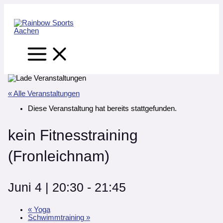
Main
Zum
Main
Main
Menu
Inhalt
Menu
Menu
springen
« Alle Veranstaltungen
Diese Veranstaltung hat bereits stattgefunden.
kein Fitnesstraining
(Fronleichnam)
Juni 4 | 20:30
-
21:45
«
Yoga
Schwimmtraining
»