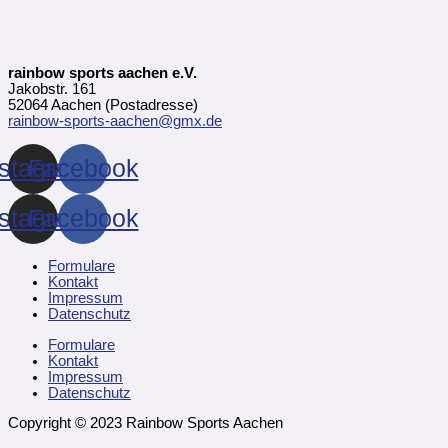
rainbow sports aachen e.V.
Jakobstr. 161
52064 Aachen (Postadresse)
rainbow-sports-aachen@gmx.de
nstagram
Facebook
nstagram
Facebook
Formulare
Kontakt
Impressum
Datenschutz
Formulare
Kontakt
Impressum
Datenschutz
Copyright © 2023 Rainbow Sports Aachen