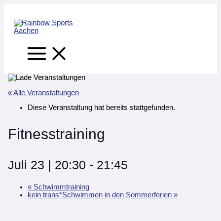
Main
Zum
Main
Main
Menu
Inhalt
Menu
Menu
springen
« Alle Veranstaltungen
Diese Veranstaltung hat bereits stattgefunden.
Fitnesstraining
Juli 23 | 20:30
-
21:45
«
Schwimmtraining
kein trans*Schwimmen in den Sommerferien
»