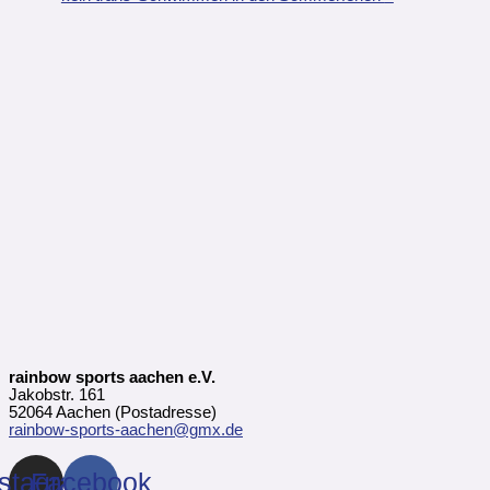
rainbow sports aachen e.V.
Jakobstr. 161
52064 Aachen (Postadresse)
rainbow-sports-aachen@gmx.de
nstagram
Facebook