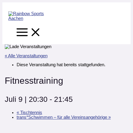
Main
Zum
Main
Main
Menu
Inhalt
Menu
Menu
springen
« Alle Veranstaltungen
Diese Veranstaltung hat bereits stattgefunden.
Fitnesstraining
Juli 9 | 20:30
-
21:45
«
Tischtennis
trans*Schwimmen – für alle Vereinsangehörige
»