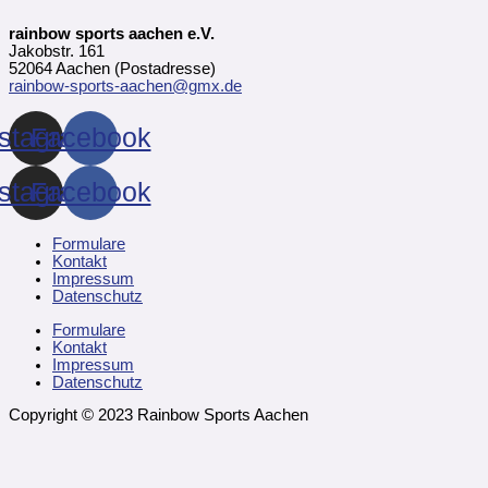
rainbow sports aachen e.V.
Jakobstr. 161
52064 Aachen (Postadresse)
rainbow-sports-aachen@gmx.de
nstagram
Facebook
nstagram
Facebook
Formulare
Kontakt
Impressum
Datenschutz
Formulare
Kontakt
Impressum
Datenschutz
Copyright © 2023 Rainbow Sports Aachen