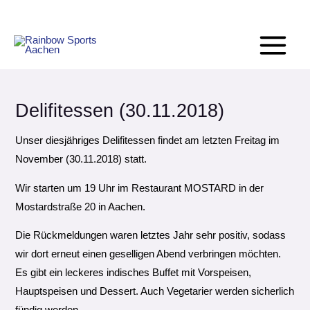
Zum
Main
Main
Main
Inhalt
Menu
Menu
Menu
springen
Post
navigation
Delifitessen (30.11.2018)
Unser diesjähriges Delifitessen findet am letzten Freitag im
November (30.11.2018) statt.
Wir starten um 19 Uhr im Restaurant MOSTARD in der
Mostardstraße 20 in Aachen.
Die Rückmeldungen waren letztes Jahr sehr positiv, sodass
wir dort erneut einen geselligen Abend verbringen möchten.
Es gibt ein leckeres indisches Buffet mit Vorspeisen,
Hauptspeisen und Dessert. Auch Vegetarier werden sicherlich